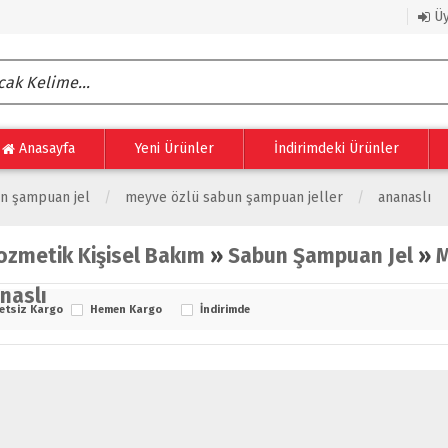
Üy
Anasayfa
Yeni Ürünler
İndirimdeki Ürünler
n şampuan jel
meyve özlü sabun şampuan jeller
ananaslı
ozmetik Kişisel Bakım
»
Sabun Şampuan Jel
»
M
naslı
etsiz Kargo
Hemen Kargo
İndirimde