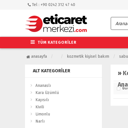
Tel : +90 0242 312 47 40
TÜM KATEGORİLER
anasayfa
kozmetik kişisel bakım
sabu
ALT KATEGORILER
»
K
Ana
Ananaslı
Ücr
Kara Üzümlü
Kayısılı
Kivili
Limonlu
Narlı