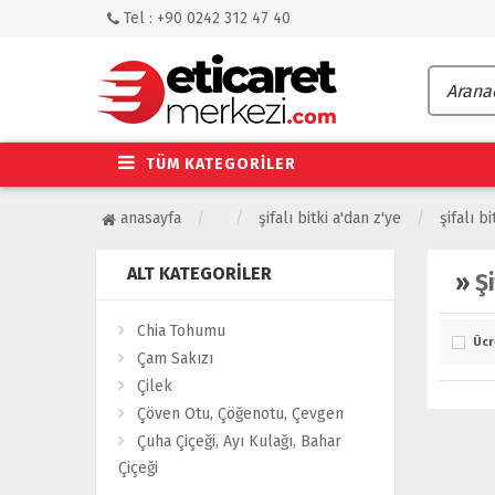
Tel : +90 0242 312 47 40
TÜM KATEGORİLER
anasayfa
şifalı bitki a'dan z'ye
şifalı bi
ALT KATEGORILER
»
Şi
Chia Tohumu
Ücr
Çam Sakızı
Çilek
Çöven Otu, Çöğenotu, Çevgen
Çuha Çiçeği, Ayı Kulağı, Bahar
Çiçeği