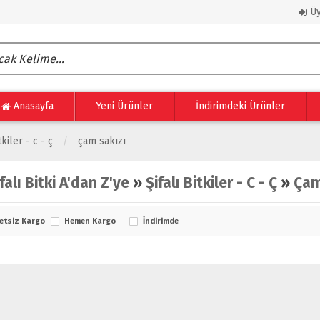
Üy
Anasayfa
Yeni Ürünler
İndirimdeki Ürünler
tkiler - c - ç
çam sakızı
falı Bitki A'dan Z'ye
»
Şifalı Bitkiler - C - Ç
»
Çam
etsiz Kargo
Hemen Kargo
İndirimde