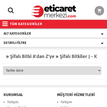
TÜM KATEGORİLER
ALT KATEGORILER
DETAYLI FILTRE
»
Şifalı Bitki A'dan Z'ye
»
Şifalı Bitkiler J - K
»
Ke
KURUMSAL
MÜŞTERİ HİZMETLERİ
İletişim
İletişim