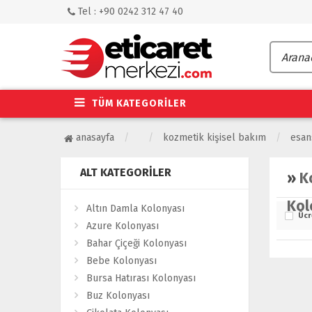
Tel : +90 0242 312 47 40
TÜM KATEGORİLER
anasayfa
kozmetik kişisel bakım
esan
ALT KATEGORILER
»
K
Kol
Altın Damla Kolonyası
Ücr
Azure Kolonyası
Bahar Çiçeği Kolonyası
Bebe Kolonyası
Bursa Hatırası Kolonyası
Buz Kolonyası