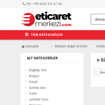
Tel : +90 0242 312 47 40
TÜM KATEGORİLER
anasayfa
bitkisel doğal ürünler
mutfa
ALT KATEGORILER
»
B
Buğday Unu
Ücr
Bulgur
Erişte
Galeta Unu
İrmik
Leblebi Tozu