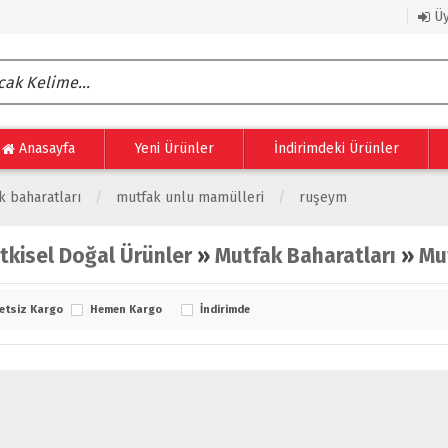
Üy
Anasayfa
Yeni Ürünler
İndirimdeki Ürünler
k baharatları
mutfak unlu mamülleri
ruşeym
itkisel Doğal Ürünler
»
Mutfak Baharatları
»
Mu
etsiz Kargo
Hemen Kargo
İndirimde