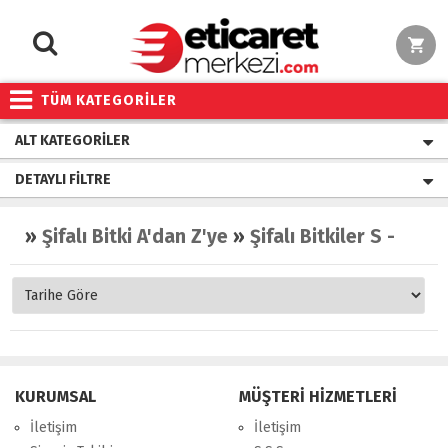
TÜM KATEGORİLER
ALT KATEGORILER
DETAYLI FILTRE
»
Şifalı Bitki A'dan Z'ye
»
Şifalı Bitkiler S - Ş
»
S
KURUMSAL
MÜŞTERİ HİZMETLERİ
İletişim
İletişim