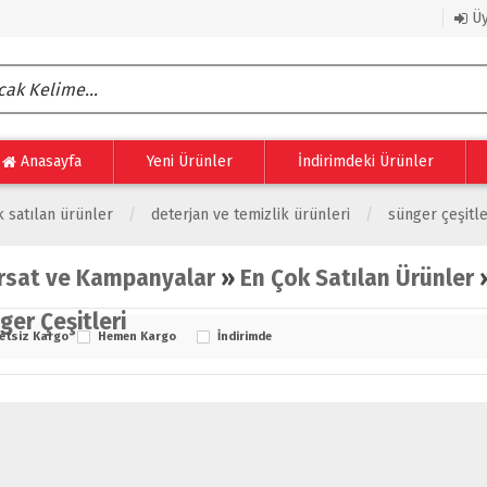
Üy
Anasayfa
Yeni Ürünler
İndirimdeki Ürünler
 satılan ürünler
deterjan ve temizlik ürünleri
sünger çeşitle
ırsat ve Kampanyalar
»
En Çok Satılan Ürünler
ger Çeşitleri
etsiz Kargo
Hemen Kargo
İndirimde