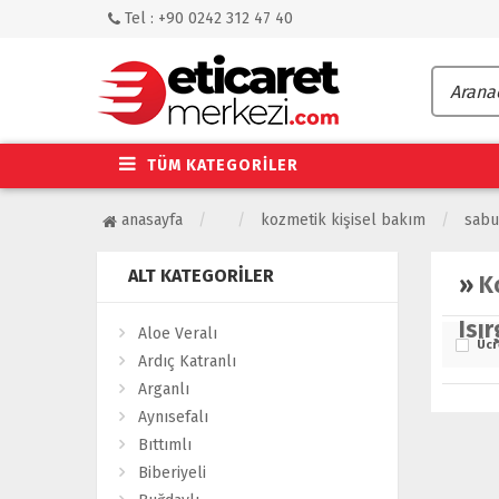
Tel : +90 0242 312 47 40
TÜM KATEGORİLER
anasayfa
kozmetik kişisel bakım
sabu
ALT KATEGORILER
»
K
Isır
Aloe Veralı
Ücr
Ardıç Katranlı
Arganlı
Aynısefalı
Bıttımlı
Biberiyeli