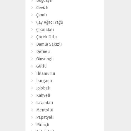
Buğdaylı
Cevizli
Çamlı
Çay Ağacı Yağlı
Çikolatalı
Çörek Otlu
Damla Sakızlı
Defneli
Ginsengli
Güllü
Ihlamurlu
Isırganlı
Jojobalı
Kahveli
Lavantalı
Mentollü
Papatyalı
Pirinçli