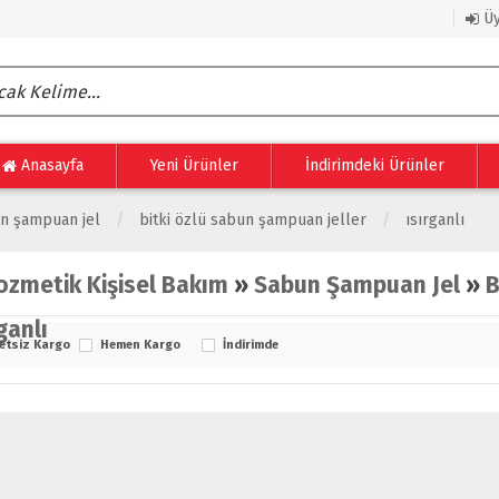
Üy
Anasayfa
Yeni Ürünler
İndirimdeki Ürünler
n şampuan jel
bitki özlü sabun şampuan jeller
isırganlı
ozmetik Kişisel Bakım
»
Sabun Şampuan Jel
»
B
ganlı
etsiz Kargo
Hemen Kargo
İndirimde