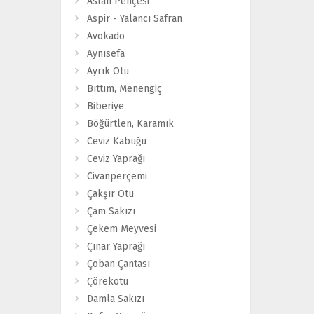
Aslan Pençesi
Aspir - Yalancı Safran
Avokado
Aynısefa
Ayrık Otu
Bıttım, Menengiç
Biberiye
Böğürtlen, Karamık
Ceviz Kabuğu
Ceviz Yaprağı
Civanperçemi
Çakşır Otu
Çam Sakızı
Çekem Meyvesi
Çınar Yaprağı
Çoban Çantası
Çörekotu
Damla Sakızı