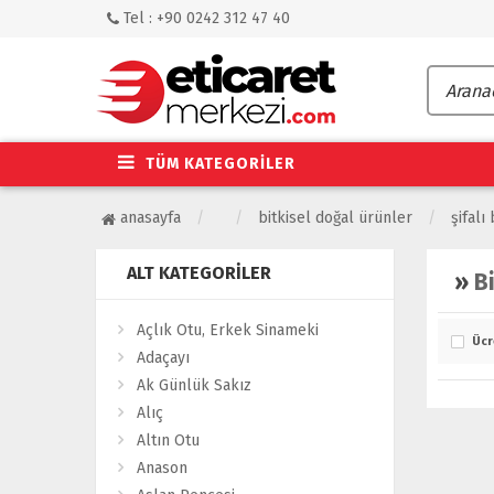
Tel : +90 0242 312 47 40
TÜM KATEGORİLER
anasayfa
bitkisel doğal ürünler
şifalı 
ALT KATEGORILER
»
B
Açlık Otu, Erkek Sinameki
Ücr
Adaçayı
Ak Günlük Sakız
Alıç
Altın Otu
Anason