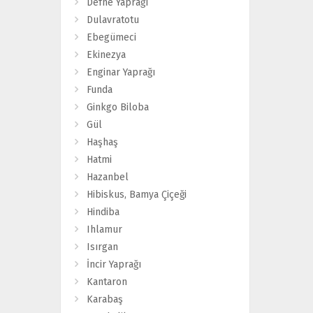
Defne Yaprağı
Dulavratotu
Ebegümeci
Ekinezya
Enginar Yaprağı
Funda
Ginkgo Biloba
Gül
Haşhaş
Hatmi
Hazanbel
Hibiskus, Bamya Çiçeği
Hindiba
Ihlamur
Isırgan
İncir Yaprağı
Kantaron
Karabaş