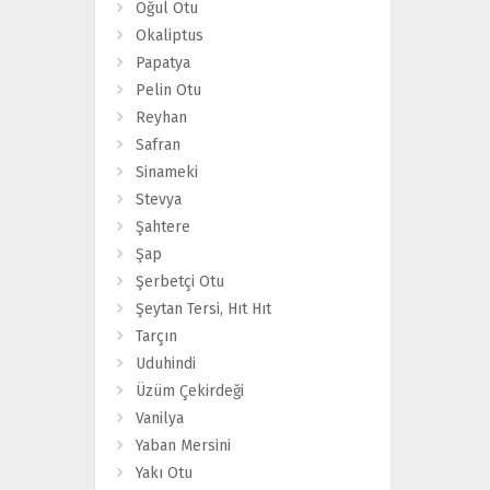
Oğul Otu
Okaliptus
Papatya
Pelin Otu
Reyhan
Safran
Sinameki
Stevya
Şahtere
Şap
Şerbetçi Otu
Şeytan Tersi, Hıt Hıt
Tarçın
Uduhindi
Üzüm Çekirdeği
Vanilya
Yaban Mersini
Yakı Otu